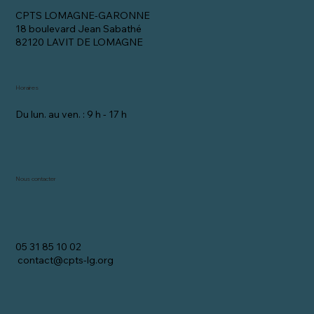
CPTS LOMAGNE-GARONNE
18 boulevard Jean Sabathé
82120 LAVIT DE LOMAGNE
Horaires
Du lun. au ven. : 9 h - 17 h
Nous contacter
05 31 85 10 02
contact@cpts-lg.org