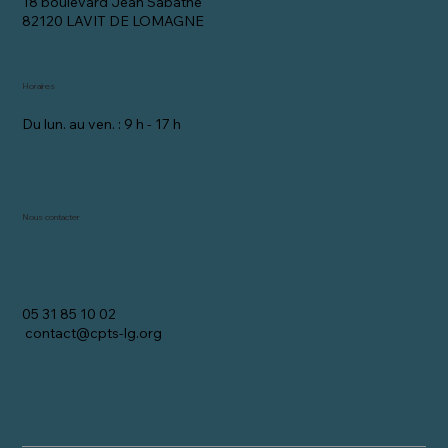
18 boulevard Jean Sabathé
82120 LAVIT DE LOMAGNE
Horaires
Du lun. au ven. : 9 h - 17 h
Nous contacter
05 31 85 10 02
contact@cpts-lg.org