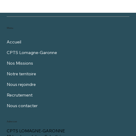
Ateliers d'Education Thérapeutique du
Patient diabètique
Menu
Accueil
CPTS Lomagne-Garonne
Nos Missions
Notre territoire
Nous rejoindre
Recrutement
Nous contacter
Adresse
CPTS LOMAGNE-GARONNE