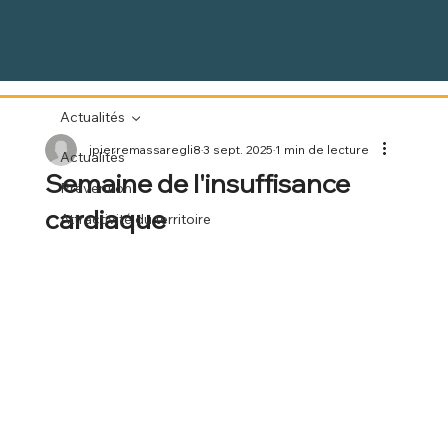
Actualités
jpierremassaregli8
3 sept. 2025
1 min de lecture
Actualités
Semaine de l'insuffisance
Prévention
cardiaque
Attractivité du territoire