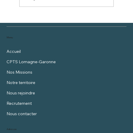
Ateliers d'Education Thérapeutique du
Patient diabètique
Menu
Accueil
CPTS Lomagne-Garonne
Nos Missions
Notre territoire
Nous rejoindre
Recrutement
Nous contacter
Adresse