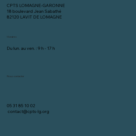
CPTS LOMAGNE-GARONNE
18 boulevard Jean Sabathé
82120 LAVIT DE LOMAGNE
Horaires
Du lun. au ven. : 9 h - 17 h
Nous contacter
05 31 85 10 02
contact@cpts-lg.org